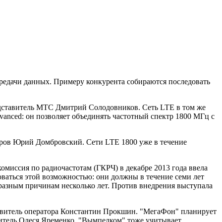
ередачи данных. Примеру конкурента собираются последовать
ставитель МТС Дмитрий Солодовников. Сеть LTE в том же
vanced: он позволяет объединять частотный спектр 1800 МГц с
ров Юрий Домбровский. Сети LTE 1800 уже в течение
омиссия по радиочастотам (ГКРЧ) в декабре 2013 года ввела
оваться этой возможностью: они должны в течение семи лет
 разным причинам несколько лет. Против внедрения выступала
ставитель оператора Константин Прокшин. "МегаФон" планирует
авитель Олеся Яременко. "Вымпелком" тоже учитывает