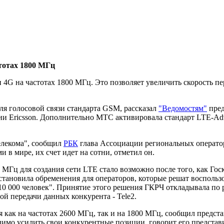
тотах 1800 МГц
 4G на частотах 1800 МГц. Это позволяет увеличить скорость п
я голосовой связи стандарта GSM, рассказал
"Ведомостям"
пред
нии Ericsson. Дополнительно МТС активировала стандарт LTE-Аd
елекома", сообщил
РБК
глава Ассоциации региональных операто
в мире, их счет идет на сотни, отметил он.
Гц для создания сети LTE стало возможно после того, как Госк
становила обременения для операторов, которые решат воспольз
 10 000 человек". Принятие этого решения ГКРЧ откладывала по
ой передачи данных конкурента - Tele2.
ия как на частотах 2600 МГц, так и на 1800 МГц, сообщил пред
ходимо усилить свои конкурентные позиции, говорит его предст