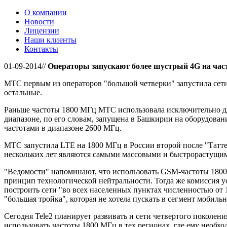
О компании
Новости
Лицензии
Наши клиенты
Контакты
01-09-2014//
Операторы запускают более шустрый 4G на час
МТС первым из операторов "большой четверки" запустила сети
остальные.
Раньше частоты 1800 МГц МТС использовала исключительно дл
диапазоне, по его словам, запущена в Башкирии на оборудова
частотами в диапазоне 2600 МГц.
МТС запустила LTE на 1800 МГц в России второй после "Татт
нескольких лет являются самыми массовыми и быстрорастущими 
"Ведомости" напоминают, что использовать GSM-частоты 1800 М
принцип технологической нейтральности. Тогда же комиссия у
построить сети "во всех населенных пунктах численностью от
"большая тройка", которая не хотела пускать в сегмент мобильн
Сегодня Tele2 планирует развивать и сети четвертого поколен
использовать частоты 1800 МГц в тех регионах, где ему необ